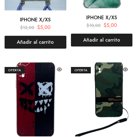
IPHONE X/XS
IPHONE X/XS
$
5,00
$
10,00
$
5,00
$
12,00
Añadir al carrito
Añadir al carrito
OFERTA
OFERTA