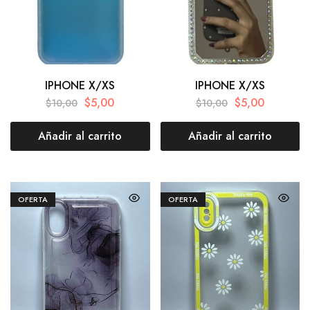
IPHONE X/XS
IPHONE X/XS
$
5,00
$
5,00
$
10,00
$
10,00
Añadir al carrito
Añadir al carrito
OFERTA
OFERTA