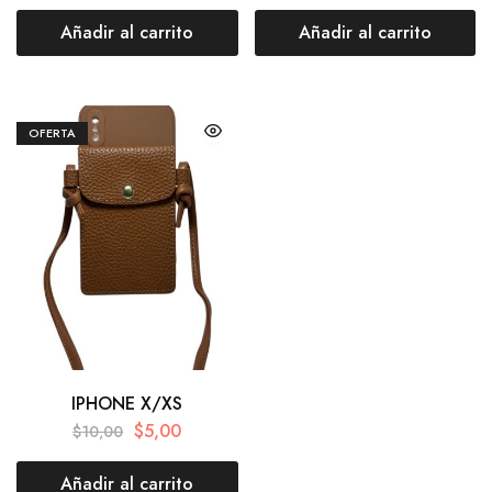
Añadir al carrito
Añadir al carrito
OFERTA
IPHONE X/XS
$
5,00
$
10,00
Añadir al carrito