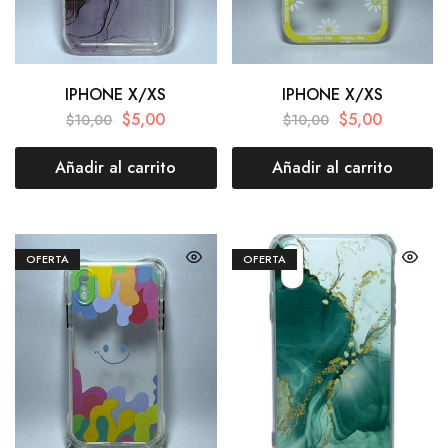
IPHONE X/XS
IPHONE X/XS
$
5,00
$
5,00
$
10,00
$
10,00
Añadir al carrito
Añadir al carrito
OFERTA
OFERTA