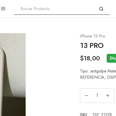
iPhone 13 Pro
13 PRO
$
18,00
Dis
Tipo: antigolpe.Mat
REFERENCIA, DIS
SKU:
13P_21378