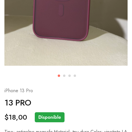
iPhone 13 Pro
13 PRO
$
18,00
Disponible
Tipo: antigolpe magsafe.Material: tpu duro.Color: vinotinto.LA