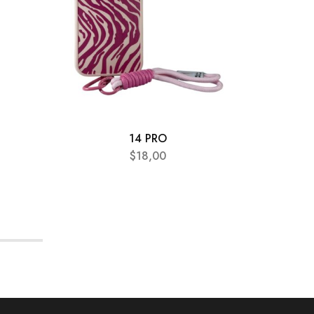
14 PRO
$
18,00