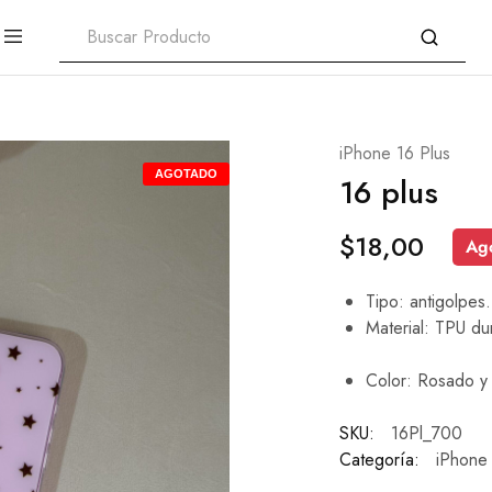
iPhone 16 Plus
AGOTADO
16 plus
$
18,00
Ag
Tipo: antigolpes.
Material: TPU du
Color: Rosado y
SKU:
16Pl_700
Categoría:
iPhone 