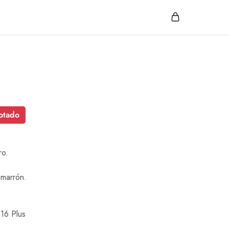
otado
ro.
 marrón.
16 Plus