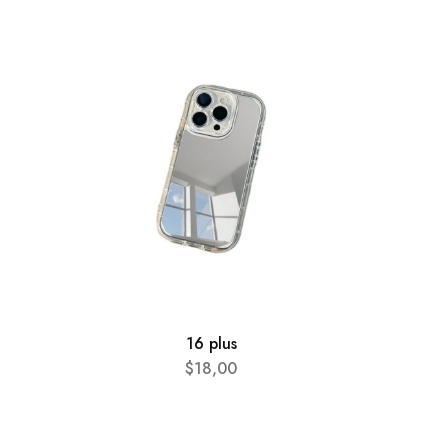
AGOTA
16 plus
$
18,00