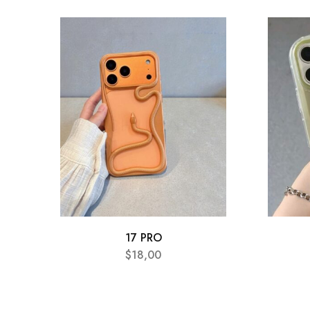
17 PRO
$
18,00