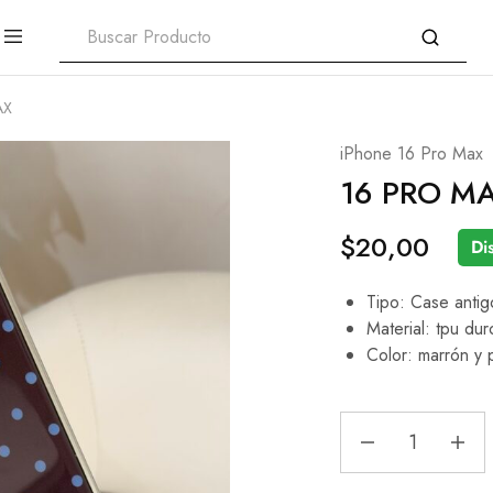
AX
iPhone 16 Pro Max
16 PRO M
$
20,00
Di
Tipo: Case antig
Material: tpu dur
Color: marrón y 