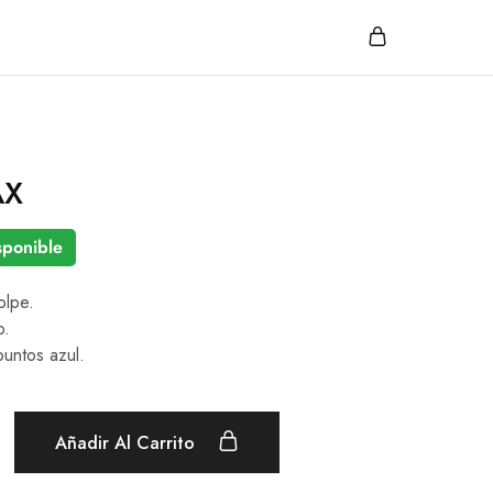
AX
sponible
olpe.
o.
puntos azul.
Añadir Al Carrito