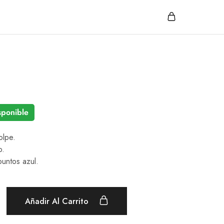
sponible
olpe.
o.
puntos azul.
Añadir Al Carrito