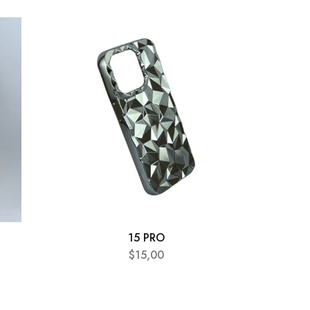
15 PRO
$
15,00