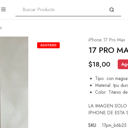
X
iPhone 17 Pro Max
AGOTADO
17 PRO M
$
18,00
Ag
Tipo: con magsa
Material: tpu dur
Color: Titanio de
LA IMAGEN SOLO 
IPHONE DE ESTA 
SKU:
17pm_b6b25