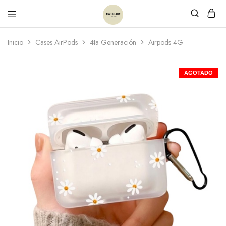
Inicio
Cases AirPods
4ta Generación
Airpods 4G
AGOTADO