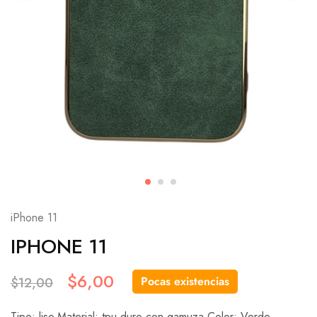
iPhone 11
IPHONE 11
$
6,00
Pocas existencias
$
12,00
Tipo: liso.Material: tpu duro con gamuza.Color: Verde.