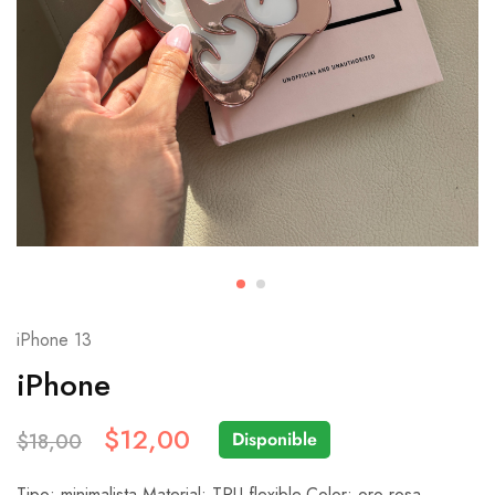
iPhone 13
iPhone
$
12,00
Disponible
$
18,00
Tipo: minimalista.Material: TPU flexible.Color: oro rosa.