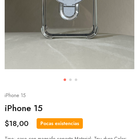
iPhone 15
iPhone 15
$
18,00
Pocas existencias
Tipo: case con magsafe soporte.Material: Tpu duro.Color: