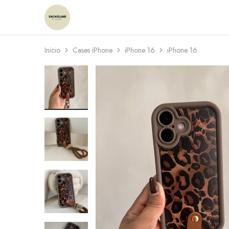
Enchulame
Tienda
Inicio
Cases iPhone
iPhone 16
iPhone 16