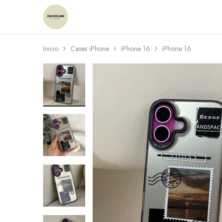
Enchulame
Tienda
Inicio
Cases iPhone
iPhone 16
iPhone 16