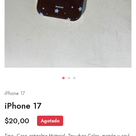
iPhone 17
iPhone 17
$
20,00
Agotado
Tipo: Case antigolpe.Material: Tpu duro.Color: marrón y azul.