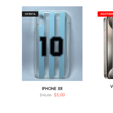
OFERTA
AGOTAD
V
IPHONE XR
$
5,00
$
10,00