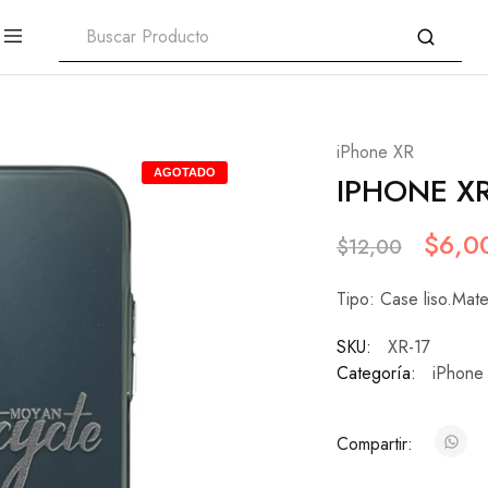
iPhone XR
AGOTADO
IPHONE X
$
6,0
$
12,00
Tipo: Case liso.Mate
SKU:
XR-17
Categoría:
iPhone
Compartir: