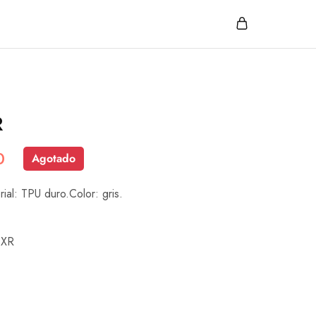
R
0
Agotado
rial: TPU duro.Color: gris.
 XR