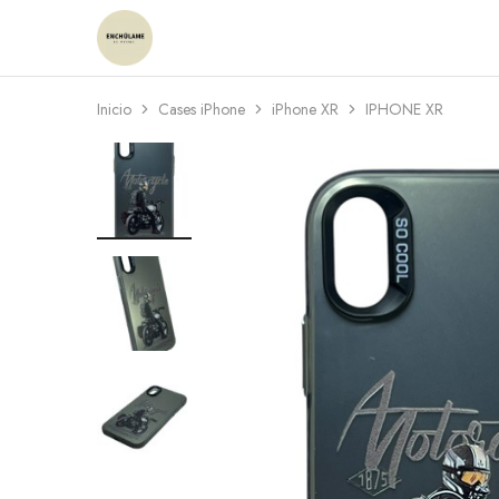
Enchulame
Tienda
Inicio
Cases iPhone
iPhone XR
IPHONE XR