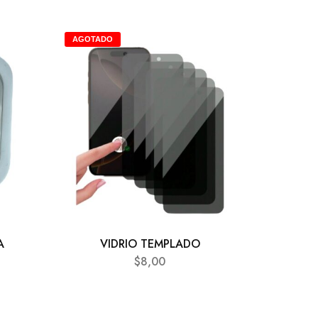
AGOTADO
AGOTA
A
VIDRIO TEMPLADO
PRO
$
8,00