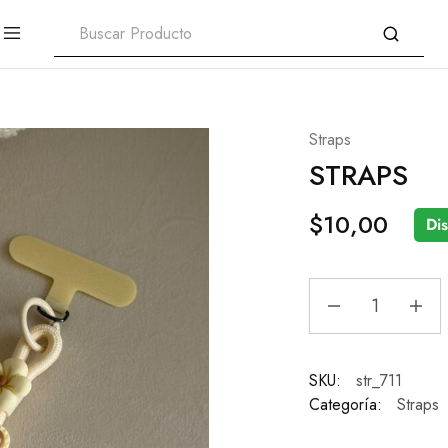
Straps
STRAPS
$
10,00
Di
SKU:
str_711
Categoría:
Straps