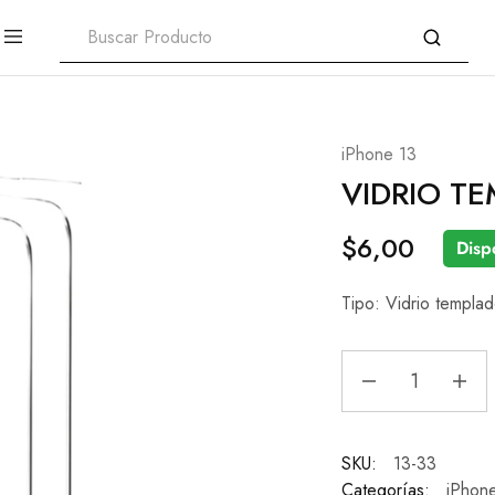
iPhone 13
VIDRIO T
$
6,00
Disp
Tipo: Vidrio templad
SKU:
13-33
Categorías:
iPhon