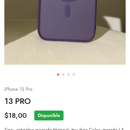
iPhone 13 Pro
13 PRO
$
18,00
Disponible
Tipo: antigolpe magsafe.Material: tpu duro.Color: morado.LA