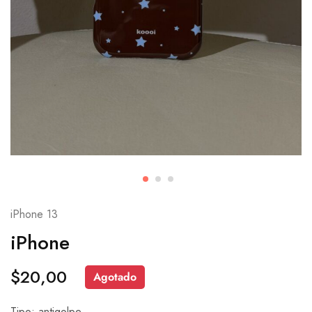
iPhone 13
iPhone
$
20,00
Agotado
Tipo: antigolpe.