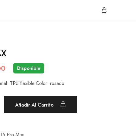
AX
00
Disponible
rial: TPU flexible.Color: rosado.
Añadir Al Carrito
 16 Pro Max