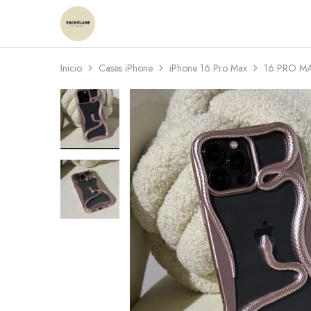
Enchulame
Tienda
Inicio
Cases iPhone
iPhone 16 Pro Max
16 PRO M