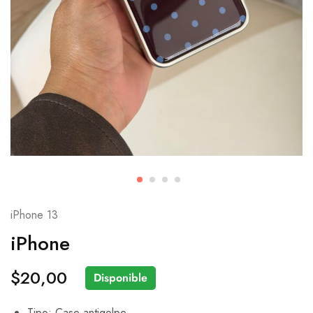
iPhone 13
iPhone
$
20,00
Disponible
Tipo: Case antigolpe.