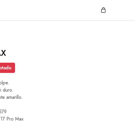
AX
otado
olpe.
i duro.
te amarillo.
579
 17 Pro Max