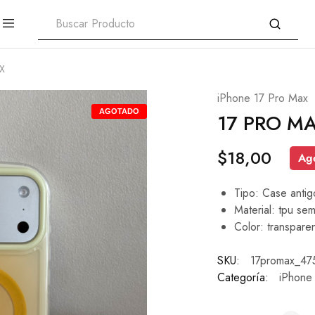
X
iPhone 17 Pro Max
AGOTADO
17 PRO M
$
18,00
Ag
Tipo: Case antig
Material: tpu sem
Color: transparen
SKU:
17promax_47
Categoría:
iPhone