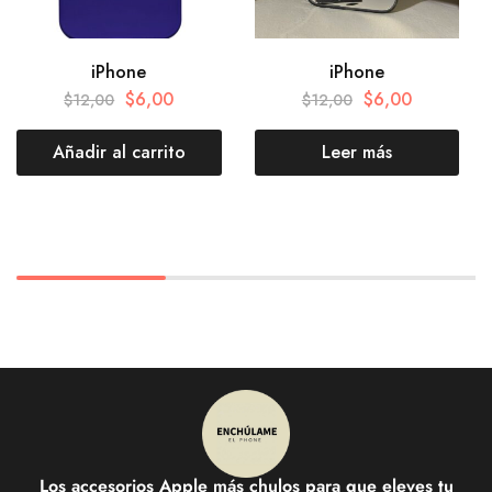
iPhone
iPhone
$
6,00
$
6,00
$
12,00
$
12,00
Añadir al carrito
Leer más
Los accesorios Apple más chulos para que eleves tu