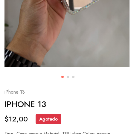
iPhone 13
IPHONE 13
$
12,00
Agotado
Tipo: Case espejo.Material: TPU duro.Color: espejo.