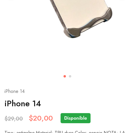
iPhone 14
iPhone 14
$
20,00
Disponible
$
29,00
Tipo: antigolpe.Material: TPU duro.Color: espejo.NOTA: LA