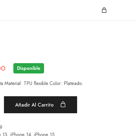
00
Disponible
ta.Material: TPU flexible.Color: Plateado.
Añadir Al Carrito
9
e 13
,
iPhone 14
,
iPhone 15