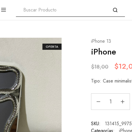
iPhone 13
OFERTA
iPhone
$
12,
$
18,00
Tipo: Case minimalis
SKU:
131415_9975
Categorías:
iPhon